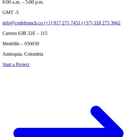
8:00 a.m. – 5:00 p.m.
GMT -5
info@codebranch.co
(+1) 917 271 7451
(+57) 318 275 3662
Carrera 63B 32E – 115
Medellín – 050030
Antioquia, Colombia
Start a Project