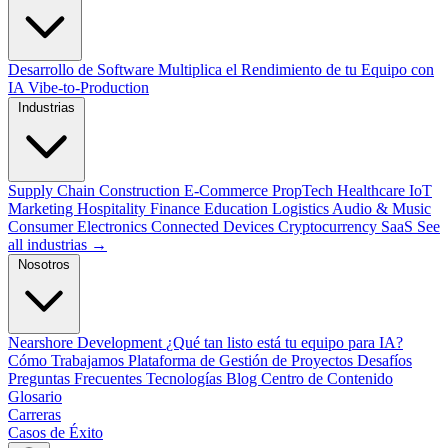
Desarrollo de Software
Multiplica el Rendimiento de tu Equipo con
IA
Vibe-to-Production
Industrias
Supply Chain
Construction
E-Commerce
PropTech
Healthcare
IoT
Marketing
Hospitality
Finance
Education
Logistics
Audio & Music
Consumer Electronics
Connected Devices
Cryptocurrency
SaaS
See
all industrias →
Nosotros
Nearshore Development
¿Qué tan listo está tu equipo para IA?
Cómo Trabajamos
Plataforma de Gestión de Proyectos
Desafíos
Preguntas Frecuentes
Tecnologías
Blog
Centro de Contenido
Glosario
Carreras
Casos de Éxito