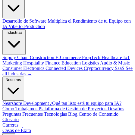
Desarrollo de Software
Multiplica el Rendimiento de tu Equipo con
IA
Vibe-to-Production
Industrias
Supply Chain
Construction
E-Commerce
PropTech
Healthcare
IoT
Marketing
Hospitality
Finance
Education
Logistics
Audio & Music
Consumer Electronics
Connected Devices
Cryptocurrency
SaaS
See
all industrias →
Nosotros
Nearshore Development
¿Qué tan listo está tu equipo para IA?
Cómo Trabajamos
Plataforma de Gestión de Proyectos
Desafíos
Preguntas Frecuentes
Tecnologías
Blog
Centro de Contenido
Glosario
Carreras
Casos de Éxito