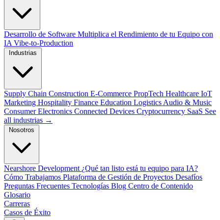
Desarrollo de Software
Multiplica el Rendimiento de tu Equipo con
IA
Vibe-to-Production
Industrias
Supply Chain
Construction
E-Commerce
PropTech
Healthcare
IoT
Marketing
Hospitality
Finance
Education
Logistics
Audio & Music
Consumer Electronics
Connected Devices
Cryptocurrency
SaaS
See
all industrias →
Nosotros
Nearshore Development
¿Qué tan listo está tu equipo para IA?
Cómo Trabajamos
Plataforma de Gestión de Proyectos
Desafíos
Preguntas Frecuentes
Tecnologías
Blog
Centro de Contenido
Glosario
Carreras
Casos de Éxito