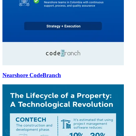
Nearshore CodeBranch