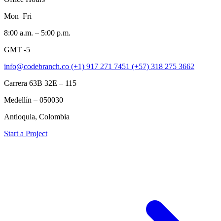
Mon–Fri
8:00 a.m. – 5:00 p.m.
GMT -5
info@codebranch.co
(+1) 917 271 7451
(+57) 318 275 3662
Carrera 63B 32E – 115
Medellín – 050030
Antioquia, Colombia
Start a Project