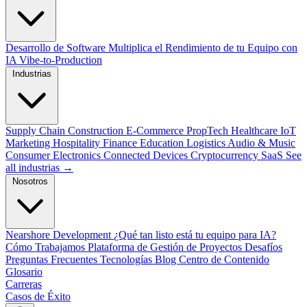
Desarrollo de Software
Multiplica el Rendimiento de tu Equipo con
IA
Vibe-to-Production
Industrias
Supply Chain
Construction
E-Commerce
PropTech
Healthcare
IoT
Marketing
Hospitality
Finance
Education
Logistics
Audio & Music
Consumer Electronics
Connected Devices
Cryptocurrency
SaaS
See
all industrias →
Nosotros
Nearshore Development
¿Qué tan listo está tu equipo para IA?
Cómo Trabajamos
Plataforma de Gestión de Proyectos
Desafíos
Preguntas Frecuentes
Tecnologías
Blog
Centro de Contenido
Glosario
Carreras
Casos de Éxito